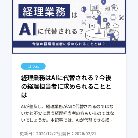
コラム
経理業務はAIに代替される？今後
の経理担当者に求められることと
は
AIが普及し、経理業務がAIに代替されるのではな
いかと不安に思う経理担当者の方もいるのではな
いでしょうか。本記事では、AIが代替できる経理
業務について具体例を挙げて解説します。またAI
更新日
時代の経理担当者に求められる能力につ […]
2024/12/27
公開日
2026/02/21