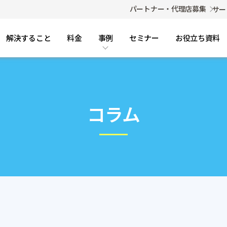
パートナー・代理店募集
サー
解決すること
料金
事例
セミナー
お役立ち資料
コラム・FAQ
事例
導入事例
コラム
ご利用までの流れ
FAQ（よくある質問）
コラム