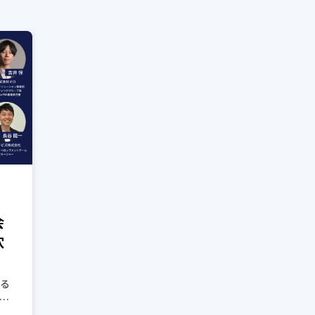
会
穴
いる
ェ
株