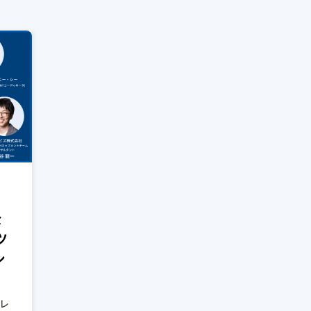
な
ツ
シ
ナレ