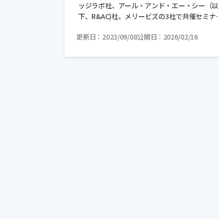
ッジラボ社、アール・アンド・エー・シー（以
下、R&AC)社、メリービズの3社で共催セミナ
を開催しました。 “ムリ・ムダのない「予実管
更新日
2023/09/08
公開日
2026/02/16
理」の最適解とは。”と題して […]