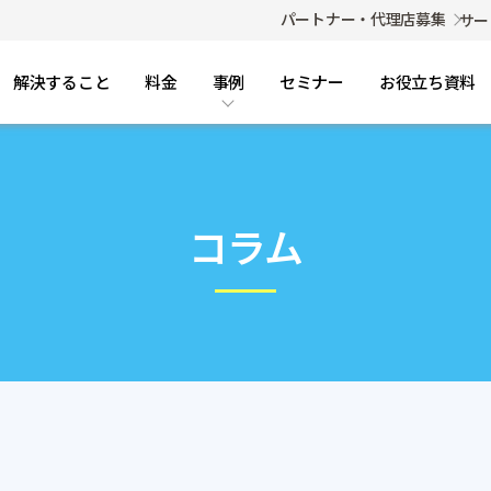
パートナー・代理店募集
サー
解決すること
料金
事例
セミナー
お役立ち資料
コラム・FAQ
事例
導入事例
コラム
ご利用までの流れ
FAQ（よくある質問）
コラム