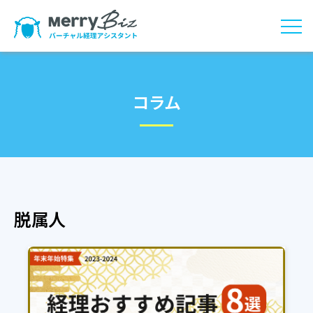
コラム
脱属人