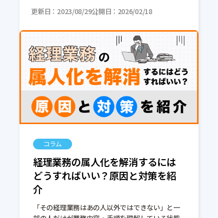
課題の解決策のひとつとして経理BPOサービスが
更新日
注目されています。本記事では経理BPOと […]
2023/08/29
公開日
2026/02/18
コラム
経理業務の属人化を解消するには
どうすればいい？原因と対策を紹
介
「その経理業務はあの人以外ではできない」と一