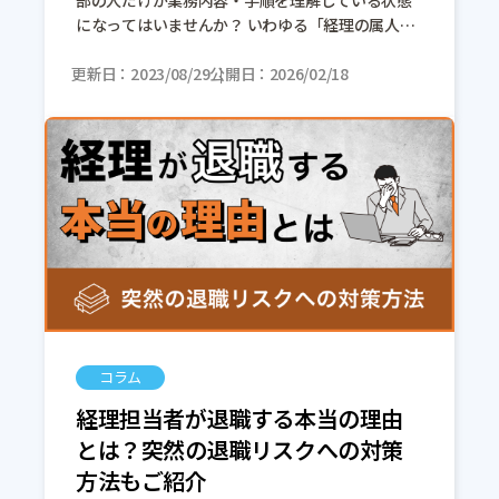
部の人だけが業務内容・手順を理解している状態
になってはいませんか？ いわゆる「経理の属人
化」は、さまざまな問題を引き起こす可能性を秘
更新日
めています。しかし、日々多くの業務に追われる
2023/08/29
公開日
2026/02/18
[…]
コラム
経理担当者が退職する本当の理由
とは？突然の退職リスクへの対策
方法もご紹介