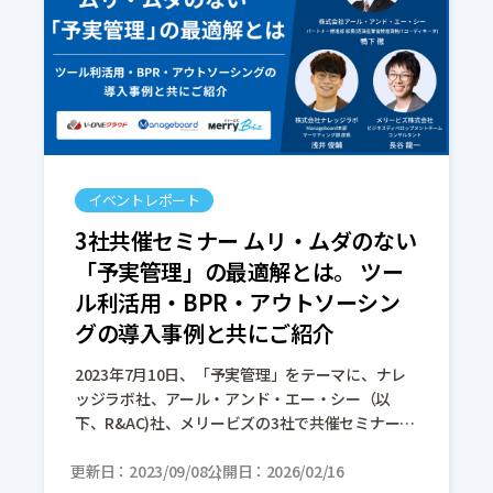
イベントレポート
3社共催セミナー ムリ・ムダのない
「予実管理」の最適解とは。 ツー
ル利活用・BPR・アウトソーシン
グの導入事例と共にご紹介
2023年7月10日、「予実管理」をテーマに、ナレ
ッジラボ社、アール・アンド・エー・シー（以
下、R&AC)社、メリービズの3社で共催セミナーを
開催しました。 “ムリ・ムダのない「予実管理」の
更新日
最適解とは。”と題して […]
2023/09/08
公開日
2026/02/16