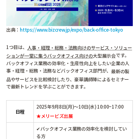
出典：
https://www.bizcrew.jp/expo/back-office-tokyo
1つ目は、
人事・経理・総務・法務向けのサービス・ソリュー
です。
ションが一堂に集うバックオフィス向けの
大型展示会
バックオフィス業務の効率化・生産性向上をしたい企業の人
事・経理・総務・法務などバックオフィス部門が、
最新の製
品やサービスを比較検討したり、豪華講師陣によるセミナー
で最新トレンドを学ぶことができます。
2025年9月8日(月)～10日(水) 10:00~17:00
日程
★メリービズ出展
✔バックオフィス業務の効率化を検討してい
る方