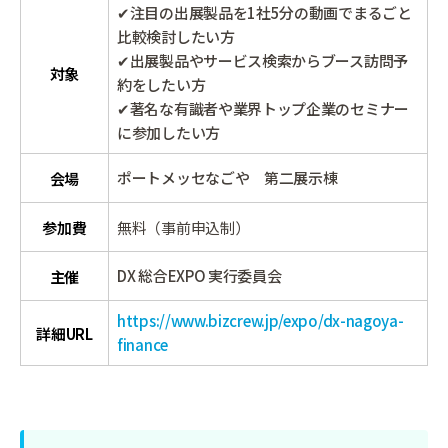
✔注目の出展製品を1社5分の動画でまるごと
比較検討したい方
✔出展製品やサービス検索からブース訪問予
対象
約をしたい方
✔著名な有識者や業界トップ企業のセミナー
に参加したい方
ポートメッセなごや 第二展示棟
会場
参加費
無料（事前申込制）
DX 総合EXPO 実行委員会
主催
https://www.bizcrew.jp/expo/dx-nagoya-
詳細URL
finance