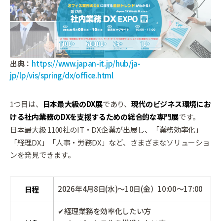
出典：
https://www.japan-it.jp/hub/ja-
jp/lp/vis/spring/dx/office.html
1つ目は、
日本最大級のDX展
であり、
現代のビジネス環境にお
ける社内業務のDXを支援するための総合的な専門展
です。
日本最大級 1100社のIT・DX企業が出展し、「業務効率化」
「経理DX」「人事・労務DX」など、さまざまなソリューショ
ンを発見できます。
2026年4月8日(水)～10日(金）10:00～17:00
日程
✔経理業務を効率化したい方