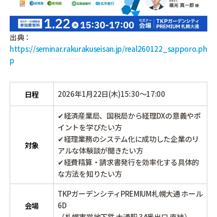
出典：
https://seminar.rakurakuseisan.jp/real260122_sapporo.ph
p
2026年1月22日(木)15:30～17:00
日程
✔経済産業局、国税局から経理DXの意義やポ
イントを学びたい方
✔経理業務のシステム化に成功した企業のリ
対象
アルな体験談が聞きたい方
✔経費精算・請求書発行を効率化する具体的
な方法を知りたい方
TKPガーデンシティPREMIUM札幌大通 ホール
6D
会場
（札幌市営地下鉄 大通駅 34番出口 直結）