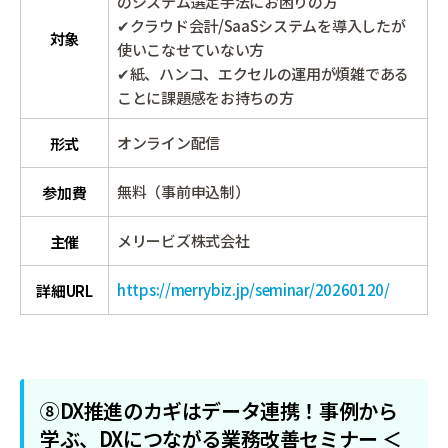
のシステム選定手法にお困りの方
✔クラウド会計/SaaSシステムを導入したが
対象
使いこなせていない方
✔紙、ハンコ、エクセルの運用が煩雑である
ことに課題感をお持ちの方
オンライン配信
形式
無料（事前申込制）
参加費
メリービズ株式会社
主催
https://merrybiz.jp/seminar/20260120/
詳細URL
⑧DX推進のカギはデータ連携！事例から
学ぶ、DXにつながる業務改善セミナー ＜