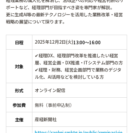
経理業務の属人化を解消し、法改正への対応や経営判断のサ
ポートなど、経理部門が目指すべき姿を専門家が解説。
更に生成AI等の最新テクノロジーを活用した業務改革・経営
戦略の展望について探ります。
2025年12月2日(火)
日程
13:00～16:00
✔経理DX、経理部門改革を推進したい経営
層、経営企画・DX推進・ITシステム部門の方
対象
✔経理・財務、経営企画部門で業務のデジタ
ル化、AI活用などを検討している方
オンライン配信
形式
参加費
無料（事前申込制）
産経新聞社
主催
https://sankei.smktg.jp/public/seminar/vie