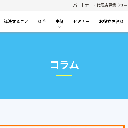
パートナー・代理店募集
サー
解決すること
料金
事例
セミナー
お役立ち資料
コラム・FAQ
事例
導入事例
コラム
ご利用までの流れ
FAQ（よくある質問）
コラム