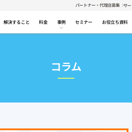
パートナー・代理店募集
サー
解決すること
料金
事例
セミナー
お役立ち資料
コラム・FAQ
事例
導入事例
コラム
ご利用までの流れ
FAQ（よくある質問）
コラム