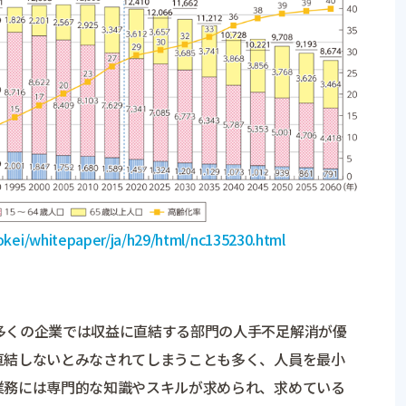
okei/whitepaper/ja/h29/html/nc135230.html
多くの企業では収益に直結する部門の人手不足解消が優
直結しないとみなされてしまうことも多く、人員を最小
業務には専門的な知識やスキルが求められ、求めている