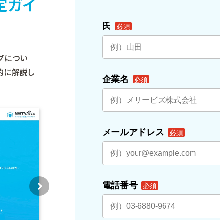
定ガイ
グについ
的に解説し