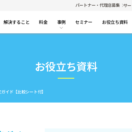
パートナー・代理店募集
サー
解決すること
料金
事例
セミナー
お役立ち資料
コラム・FAQ
事例
導入事例
コラム
ご利用までの流れ
FAQ（よくある質問）
お役立ち資料
定ガイド【比較シート付】